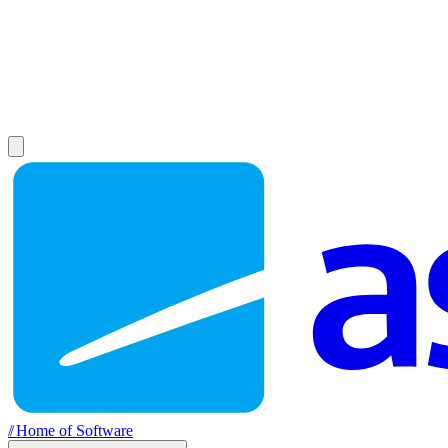
//
Home of Software