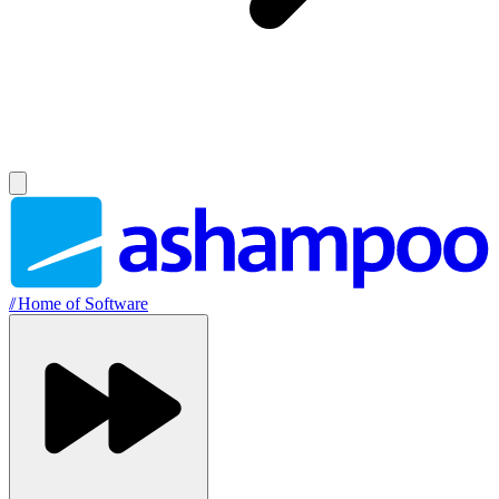
//
Home of Software