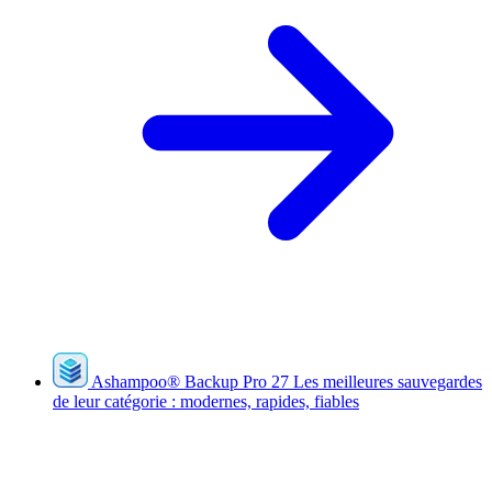
Ashampoo
®
Backup Pro 27
Les meilleures sauvegardes
de leur catégorie : modernes, rapides, fiables