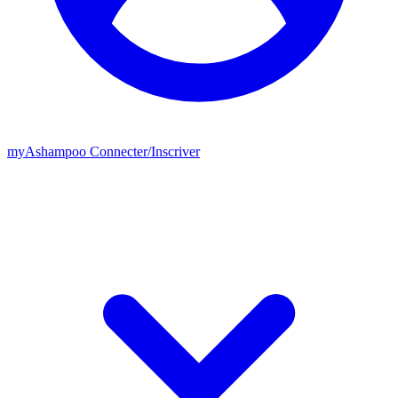
my
Ashampoo
Connecter
/
Inscriver