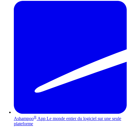
®
Ashampoo
App
Le monde entier du logiciel sur une seule
plateforme