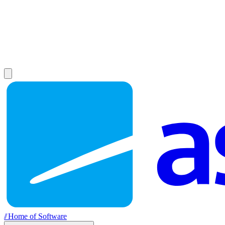
//
Home of Software