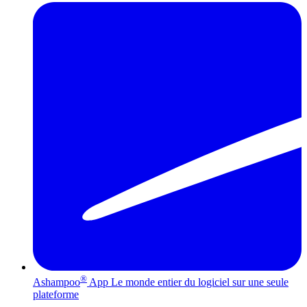
®
Ashampoo
App
Le monde entier du logiciel sur une seule
plateforme