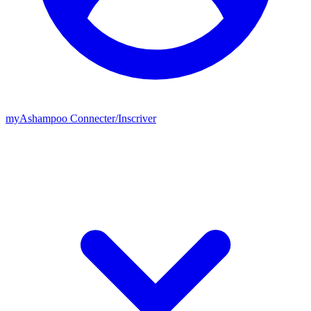
my
Ashampoo
Connecter
/
Inscriver