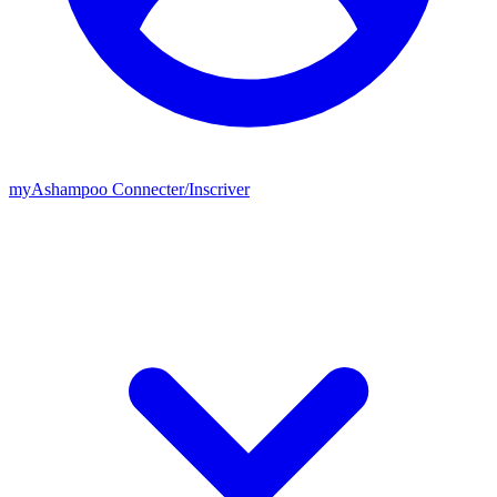
my
Ashampoo
Connecter
/
Inscriver