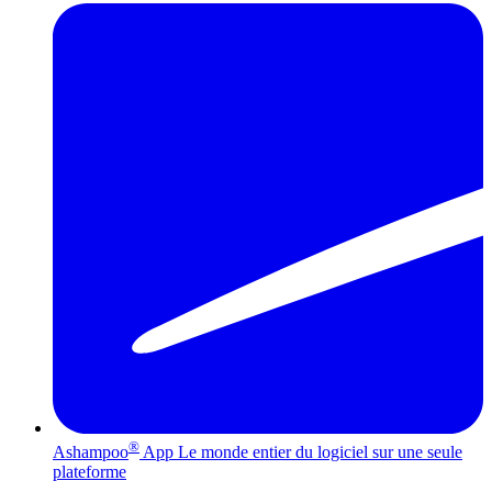
®
Ashampoo
App
Le monde entier du logiciel sur une seule
plateforme