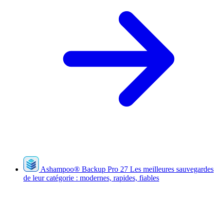
Ashampoo
®
Backup Pro 27
Les meilleures sauvegardes
de leur catégorie : modernes, rapides, fiables