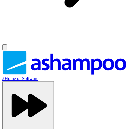
//
Home of Software