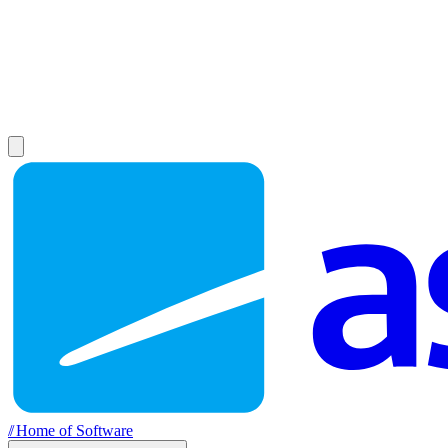
//
Home of Software