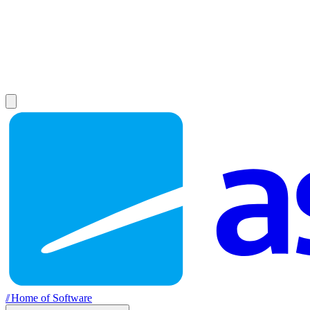
//
Home of Software