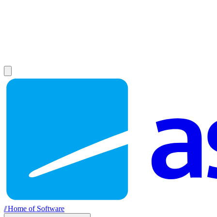
//
Home of Software