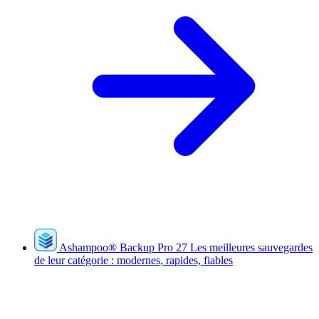
Ashampoo
®
Backup Pro 27
Les meilleures sauvegardes
de leur catégorie : modernes, rapides, fiables