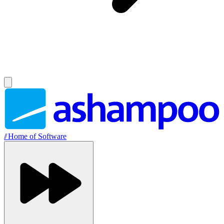
//
Home of Software