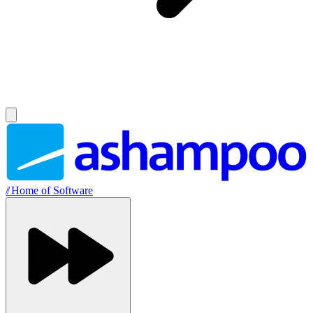
//
Home of Software