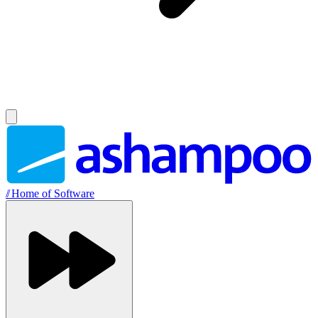
//
Home of Software