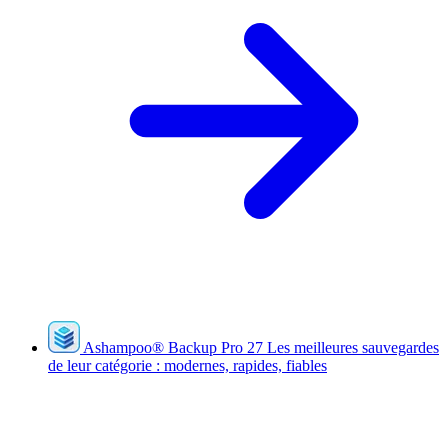
Ashampoo
®
Backup Pro 27
Les meilleures sauvegardes
de leur catégorie : modernes, rapides, fiables