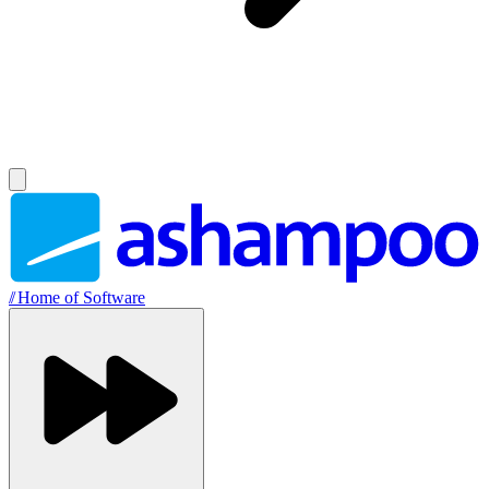
//
Home of Software