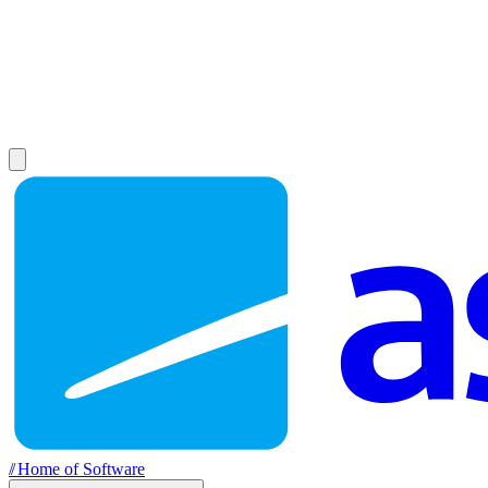
//
Home of Software