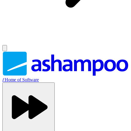
//
Home of Software