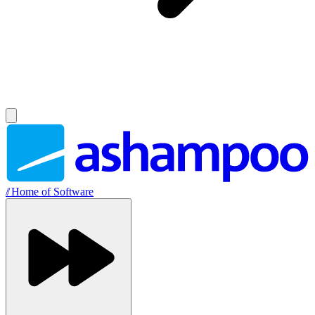
//
Home of Software