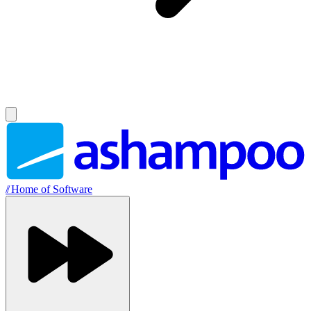
//
Home of Software