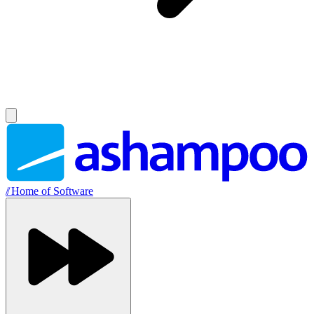
//
Home of Software