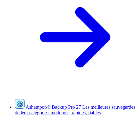
Ashampoo
®
Backup Pro 27
Les meilleures sauvegardes
de leur catégorie : modernes, rapides, fiables