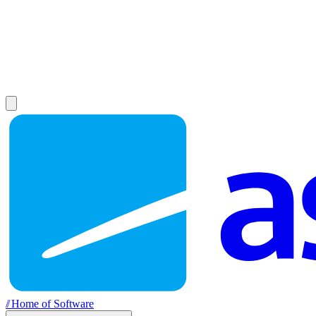
//
Home of Software