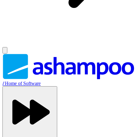
//
Home of Software