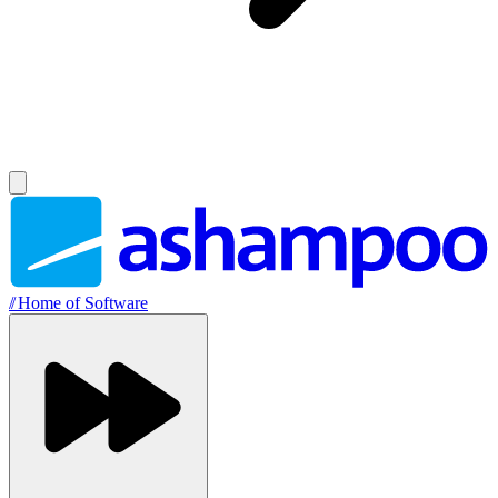
//
Home of Software