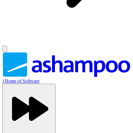
//
Home of Software