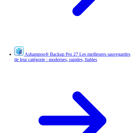
Ashampoo
®
Backup Pro 27
Les meilleures sauvegardes
de leur catégorie : modernes, rapides, fiables