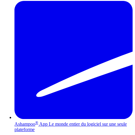
®
Ashampoo
App
Le monde entier du logiciel sur une seule
plateforme