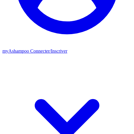
my
Ashampoo
Connecter
/
Inscriver