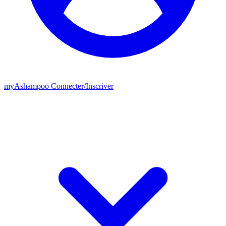
my
Ashampoo
Connecter
/
Inscriver