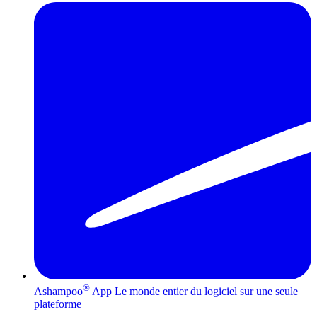
®
Ashampoo
App
Le monde entier du logiciel sur une seule
plateforme