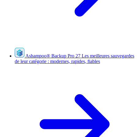
Ashampoo
®
Backup Pro 27
Les meilleures sauvegardes
de leur catégorie : modernes, rapides, fiables