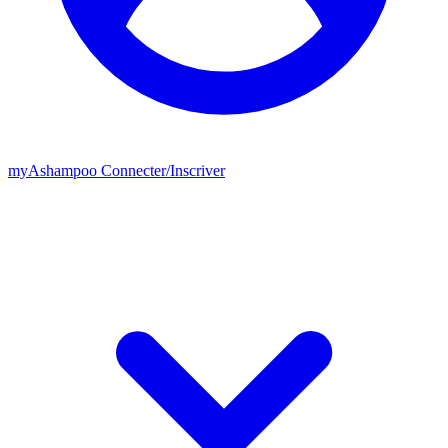
my
Ashampoo
Connecter
/
Inscriver