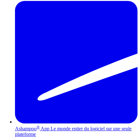
®
Ashampoo
App
Le monde entier du logiciel sur une seule
plateforme