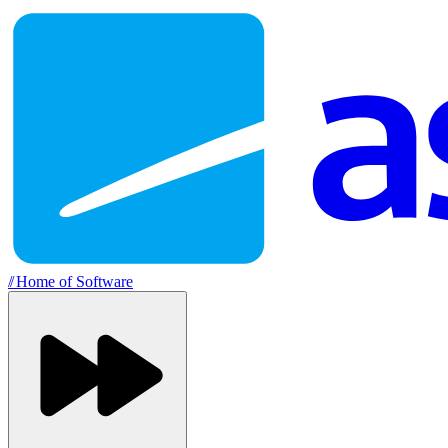
//
Home of Software