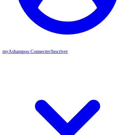
my
Ashampoo
Connecter
/
Inscriver