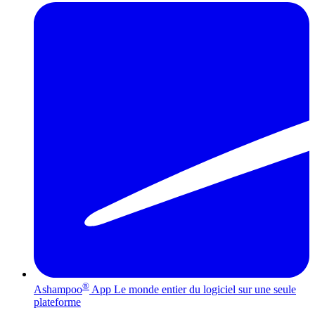
®
Ashampoo
App
Le monde entier du logiciel sur une seule
plateforme