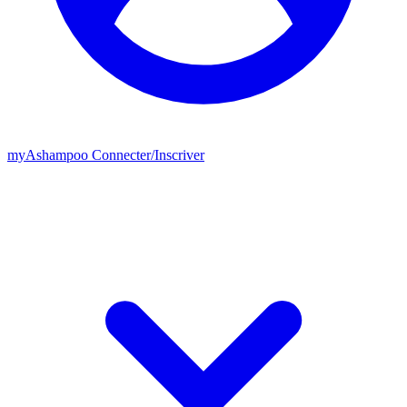
my
Ashampoo
Connecter
/
Inscriver