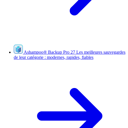
Ashampoo
®
Backup Pro 27
Les meilleures sauvegardes
de leur catégorie : modernes, rapides, fiables