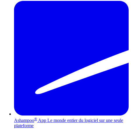
®
Ashampoo
App
Le monde entier du logiciel sur une seule
plateforme