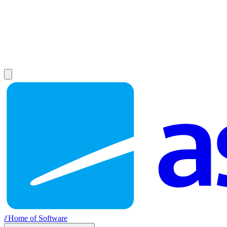
//
Home of Software