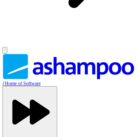
//
Home of Software