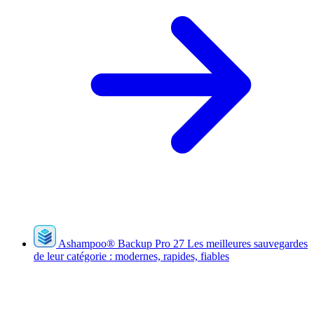
Ashampoo
®
Backup Pro 27
Les meilleures sauvegardes
de leur catégorie : modernes, rapides, fiables