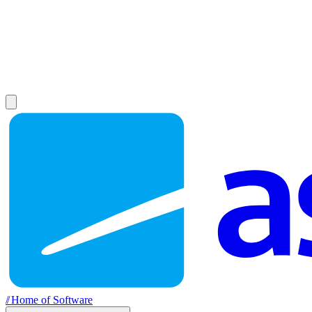
//
Home of Software