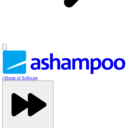
//
Home of Software