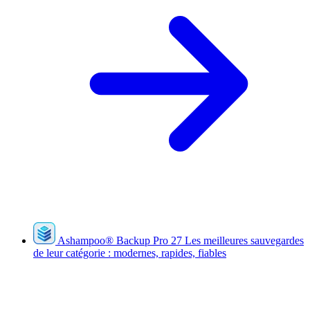
Ashampoo
®
Backup Pro 27
Les meilleures sauvegardes
de leur catégorie : modernes, rapides, fiables