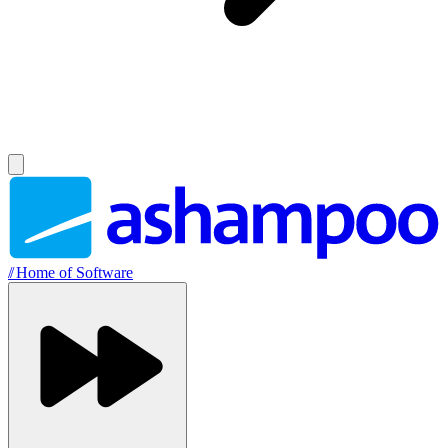
//
Home of Software