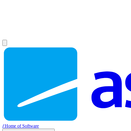
//
Home of Software