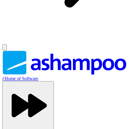
//
Home of Software