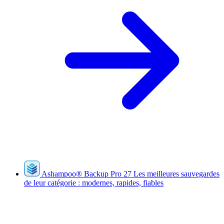
Ashampoo
®
Backup Pro 27
Les meilleures sauvegardes
de leur catégorie : modernes, rapides, fiables