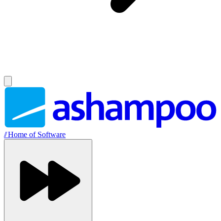
//
Home of Software