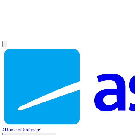
//
Home of Software