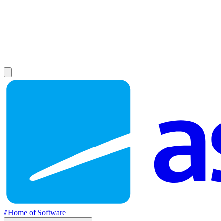
//
Home of Software