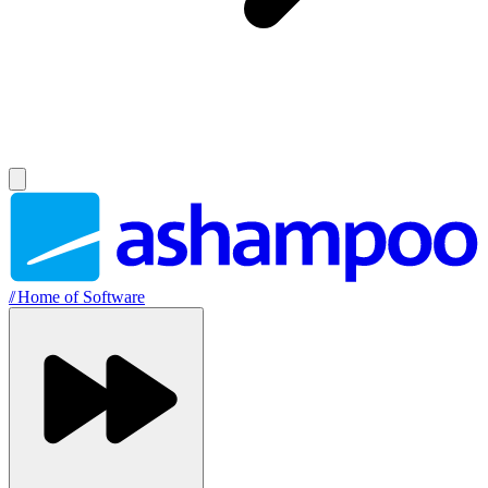
//
Home of Software