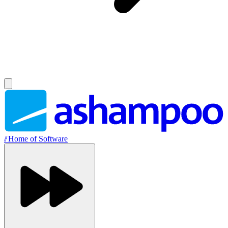
//
Home of Software