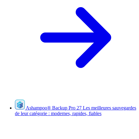
Ashampoo
®
Backup Pro 27
Les meilleures sauvegardes
de leur catégorie : modernes, rapides, fiables