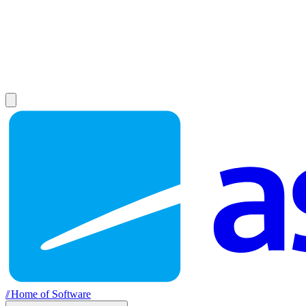
//
Home of Software