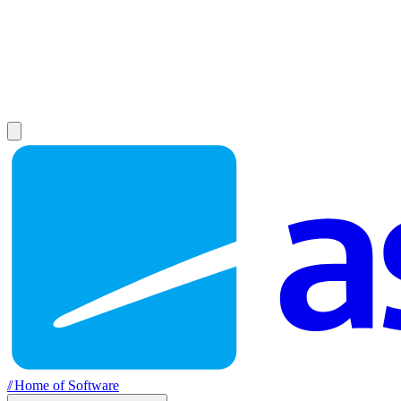
//
Home of Software