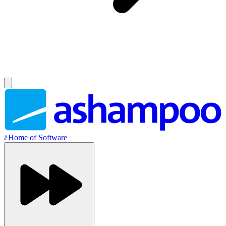
//
Home of Software