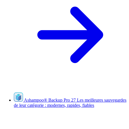
Ashampoo
®
Backup Pro 27
Les meilleures sauvegardes
de leur catégorie : modernes, rapides, fiables