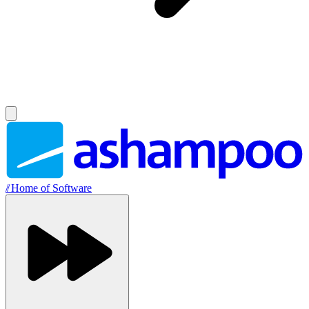
//
Home of Software