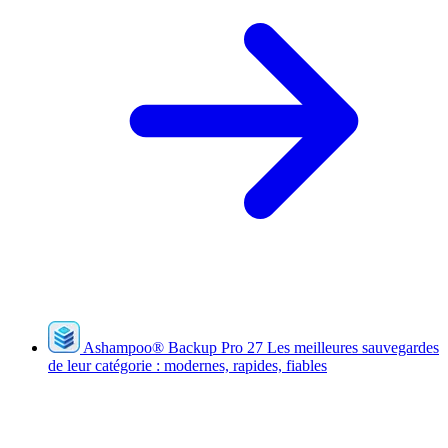
Ashampoo
®
Backup Pro 27
Les meilleures sauvegardes
de leur catégorie : modernes, rapides, fiables