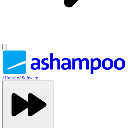
//
Home of Software