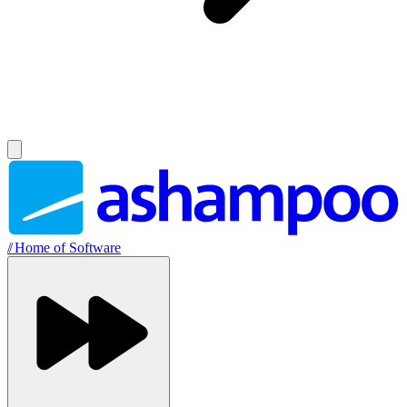
//
Home of Software