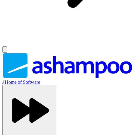
//
Home of Software