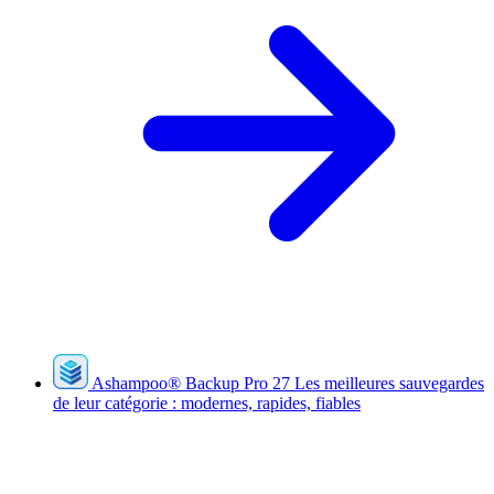
Ashampoo
®
Backup Pro 27
Les meilleures sauvegardes
de leur catégorie : modernes, rapides, fiables