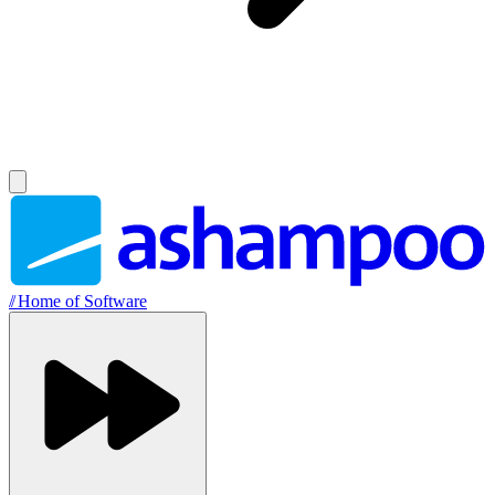
//
Home of Software