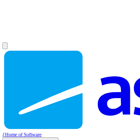
//
Home of Software